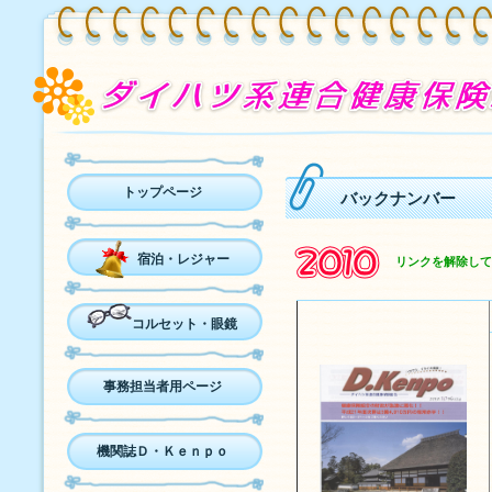
トップページ
バックナンバー
宿泊・レジャー
リンクを解除して
コルセット・眼鏡
事務担当者用ページ
機関誌Ｄ・Ｋｅｎｐｏ