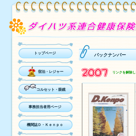
トップページ
バックナンバー
宿泊・レジャー
リンクを解除し
コルセット・眼鏡
事務担当者用ページ
機関誌Ｄ・Ｋｅｎｐｏ